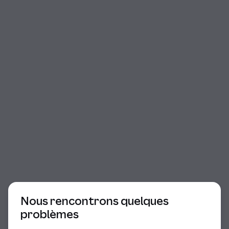
Début du dialogue
Nous rencontrons quelques
problèmes